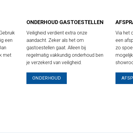
ONDERHOUD GASTOESTELLEN
AFSPR
 Gebruik
Veiligheid verdient extra onze
Via het 
ig een
aandacht. Zeker als het om
een afsp
 Dan
gastoestellen gaat. Alleen bij
zo spoe
jk met
regelmatig vakkundig onderhoud ben
mogelij
je verzekerd van veiligheid.
showroo
ONDERHOUD
AFS