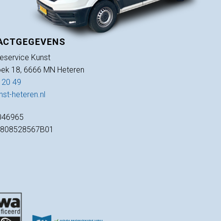
ACTGEGEVENS
tieservice Kunst
ek 18, 6666 MN Heteren
 20 49
st-heteren.nl
046965
L808528567B01